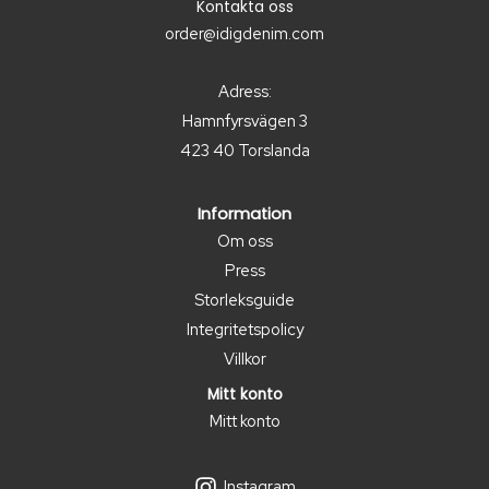
Kontakta oss
order@idigdenim.com
Adress:
Hamnfyrsvägen 3
423 40 Torslanda
Information
Om oss
Press
Storleksguide
Integritetspolicy
Villkor
Mitt konto
Mitt konto
Instagram