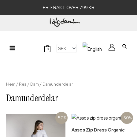
FRI FRAKT ÖVER 799 KR
Hoppa
till
innehåll
Sök
0
Main
Menu
Hem
/
Rea
/
Dam
/ Damunderdelar
Damunderdelar
-50%
-50%
Assos Zip Dress Organic