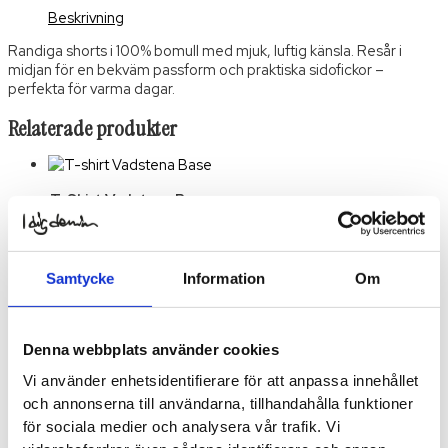
Beskrivning
Randiga shorts i 100% bomull med mjuk, luftig känsla. Resår i
midjan för en bekväm passform och praktiska sidofickor –
perfekta för varma dagar.
Relaterade produkter
T-Shirt Vadstena Base
239.20
SEK
Välj
Alternativ
Den här
produkten har flera
varianter. De olika
Samtycke
Information
Om
alternativen kan väljas på
produktsidan
Slut i
Denna webbplats använder cookies
lager
Vi använder enhetsidentifierare för att anpassa innehållet
Nikko Denim Bag
och annonserna till användarna, tillhandahålla funktioner
519.20
SEK
Välj
för sociala medier och analysera vår trafik. Vi
Alternativ
Den här