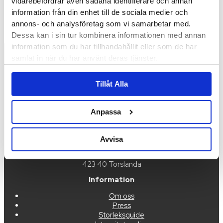
vidarebefordrar även sådana identifierare och annan
produkten har flera
varianter. De olika
information från din enhet till de sociala medier och
alternativen kan väljas på
annons- och analysföretag som vi samarbetar med.
produktsidan
Dessa kan i sin tur kombinera informationen med annan
information som du har tillhandahållit eller som de har
samlat in när du har använt deras tjänster.
Tillåt Alla
Anpassa
Kontakta oss
order@idigdenim.com
Avvisa
Adress:
Hamnfyrsvägen 3
423 40 Torslanda
Information
Om oss
Press
Storleksguide