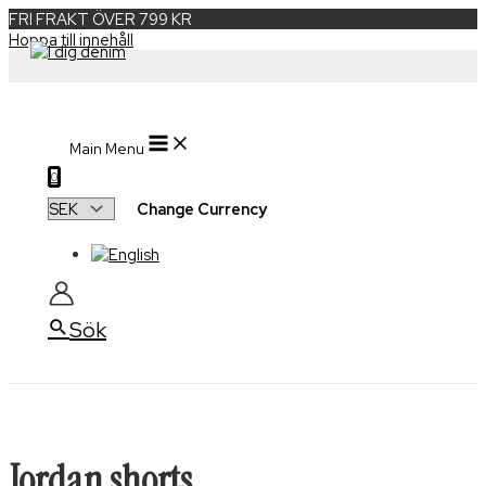
FRI FRAKT ÖVER 799 KR
Hoppa till innehåll
Main Menu
0
Change Currency
Sök
Jordan shorts