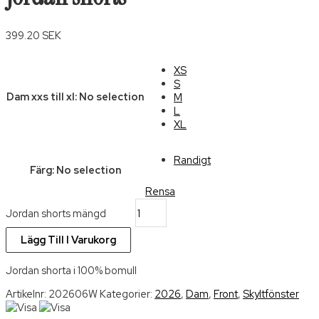
399.20
SEK
XS
S
Dam xxs till xl
:
No selection
M
L
XL
Randigt
Färg
:
No selection
Rensa
Jordan shorts mängd
Lägg Till I Varukorg
Jordan shorta i 100% bomull
Artikelnr:
202606W
Kategorier:
2026
,
Dam
,
Front
,
Skyltfönster