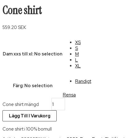
Cone shirt
559.20
SEK
XS
S
Dam xxs till xl
:
No selection
M
L
XL
Randigt
Färg
:
No selection
Rensa
Cone shirt mängd
Lägg Till I Varukorg
Cone shirt i 100% bomull