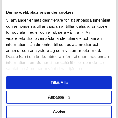
alternativen kan väljas på
produktsidan
Slut
Denna webbplats använder cookies
i lager
Vi använder enhetsidentifierare för att anpassa innehållet
Doris Long Denim Skirt
och annonserna till användarna, tillhandahålla funktioner
879.20
SEK
Välj
för sociala medier och analysera vår trafik. Vi
Alternativ
vidarebefordrar även sådana identifierare och annan
information från din enhet till de sociala medier och
Slut i
annons- och analysföretag som vi samarbetar med.
lager
Dessa kan i sin tur kombinera informationen med annan
Harper Wide Jeans
information som du har tillhandahållit eller som de har
879.20
SEK
Välj
samlat in när du har använt deras tjänster.
Alternativ
Den här
produkten har flera
varianter. De olika
Tillåt Alla
alternativen kan väljas på
produktsidan
Anpassa
Avvisa