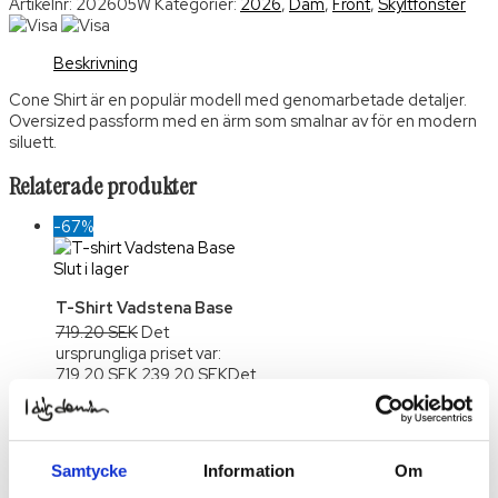
Artikelnr:
202605W
Kategorier:
2026
,
Dam
,
Front
,
Skyltfönster
Beskrivning
Cone Shirt är en populär modell med genomarbetade detaljer.
Oversized passform med en ärm som smalnar av för en modern
siluett.
Relaterade produkter
-67%
Slut i lager
T-Shirt Vadstena Base
719.20
SEK
Det
ursprungliga priset var:
719.20 SEK.
239.20
SEK
Det
nuvarande priset är:
239.20 SEK.
Välj
Alternativ
Den här
produkten har flera
Samtycke
Information
Om
varianter. De olika