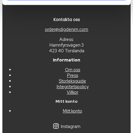
Kontakta oss
order@idigdenim.com
Adress:
Hamnfyrsvägen 3
423 40 Torslanda
Information
Om oss
Press
Storleksguide
Integritetspolicy
Villkor
Mitt konto
Mitt konto
Instagram