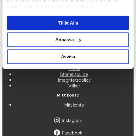
samlat in när du har använt deras tjänster.
Kontakta oss
order@idigdenim.com
Tillåt Alla
Adress:
Hamnfyrsvägen 3
Anpassa
423 40 Torslanda
Information
Avvisa
Om oss
Press
Storleksguide
Integritetspolicy
Villkor
Mitt konto
Mitt konto
Instagram
Facebook