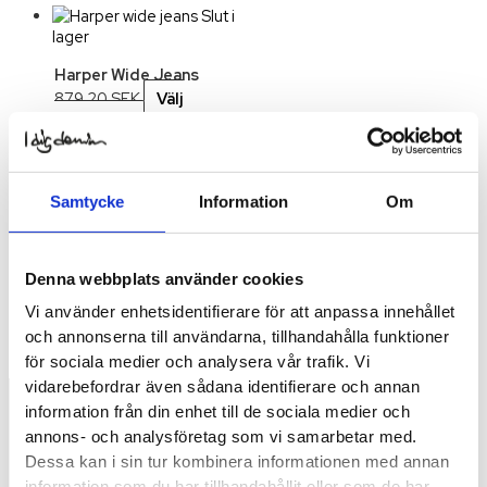
Slut i
lager
Harper Wide Jeans
879.20
SEK
Välj
Alternativ
Den här
produkten har flera
varianter. De olika
alternativen kan väljas på
produktsidan
Samtycke
Information
Om
Slut
i lager
Denna webbplats använder cookies
Doris Long Denim Skirt
879.20
SEK
Välj
Vi använder enhetsidentifierare för att anpassa innehållet
Alternativ
och annonserna till användarna, tillhandahålla funktioner
för sociala medier och analysera vår trafik. Vi
vidarebefordrar även sådana identifierare och annan
information från din enhet till de sociala medier och
annons- och analysföretag som vi samarbetar med.
Dessa kan i sin tur kombinera informationen med annan
information som du har tillhandahållit eller som de har