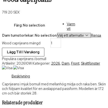
719.20
SEK
Varm
Färg
:
No selection
vit
Dam tumstorlekar
:
No selection
Rensa
Wood caprijeans mängd
Lägg Till I Varukorg
Populära caprijeans i bomull
Artikelnr:
202610W
Kategorier:
2026
,
Dam
,
Front
,
Skyltfönster
Beskrivning
Caprijeans i mjuk bomull med mellanhög midja och raka ben. Skön
och följsam kvalitet för en avslappnad passform. Modellen är 172
cm och bär storlek 28.
Relaterade produkter