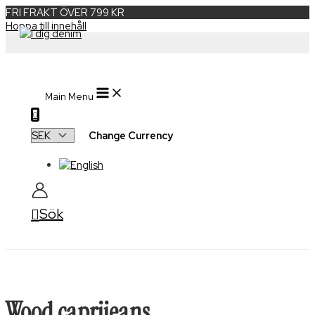
FRI FRAKT ÖVER 799 KR
Hoppa till innehåll
Main Menu
0
Change Currency
Sök
Wood caprijeans